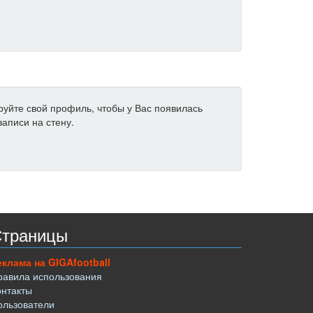
ируйте свой профиль, чтобы у Вас появилась
аписи на стену.
траницы
еклама на GIGAfootball
равила использования
онтакты
ользователи