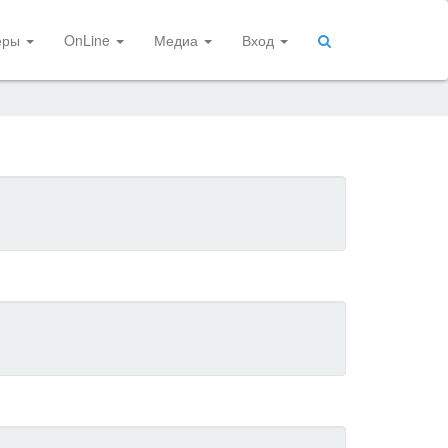
еры
OnLine
Медиа
Вход