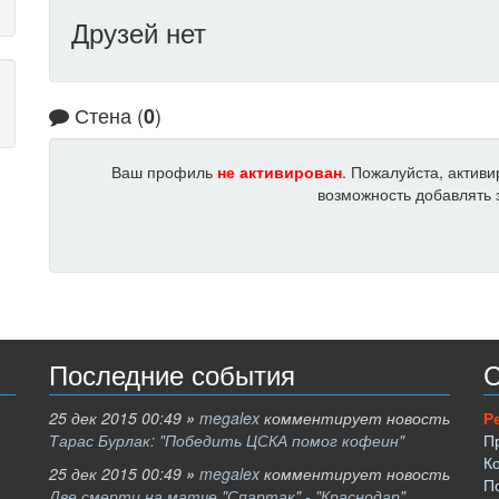
Друзей нет
Стена (
)
0
Ваш профиль
не активирован
. Пожалуйста, актив
возможность добавлять з
Последние события
С
25 дек 2015 00:49
»
megalex
комментирует новость
Р
Тарас Бурлак: "Победить ЦСКА помог кофеин"
П
К
25 дек 2015 00:49
»
megalex
комментирует новость
П
Две смерти на матче "Спартак" - "Краснодар"