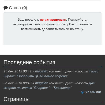
Стена (
)
0
Ваш профиль
не активирован
. Пожалуйста,
активируйте свой профиль, чтобы у Вас появилась
возможность добавлять записи на стену.
Последние события
25 дек 2015 00:49
»
megalex
комментирует новость
Тарас
Бурлак: "Победить ЦСКА помог кофеин"
25 дек 2015 00:49
»
megalex
комментирует новость
Две
смерти на матче "Спартак" - "Краснодар"
Все события
Страницы