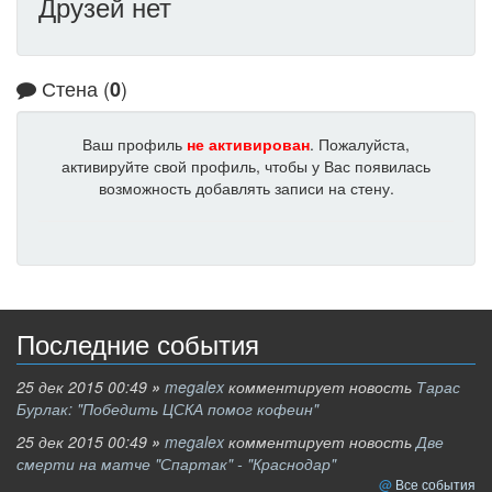
Друзей нет
Стена (
)
0
Ваш профиль
не активирован
. Пожалуйста,
активируйте свой профиль, чтобы у Вас появилась
возможность добавлять записи на стену.
Последние события
25 дек 2015 00:49
»
megalex
комментирует новость
Тарас
Бурлак: "Победить ЦСКА помог кофеин"
25 дек 2015 00:49
»
megalex
комментирует новость
Две
смерти на матче "Спартак" - "Краснодар"
Все события