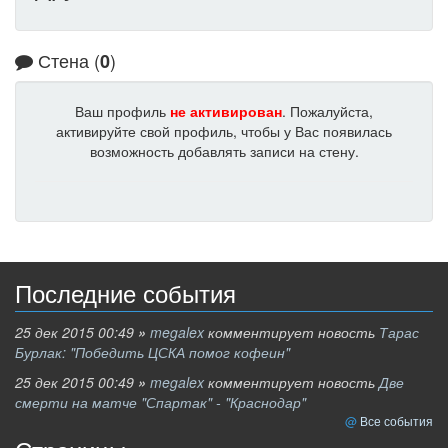
Стена (
)
0
Ваш профиль
не активирован
. Пожалуйста,
активируйте свой профиль, чтобы у Вас появилась
возможность добавлять записи на стену.
Последние события
25 дек 2015 00:49
»
megalex
комментирует новость
Тарас
Бурлак: "Победить ЦСКА помог кофеин"
25 дек 2015 00:49
»
megalex
комментирует новость
Две
смерти на матче "Спартак" - "Краснодар"
Все события