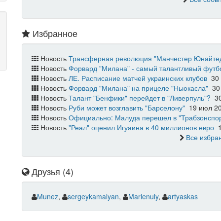
Избранное
Новость
Трансферная революция "Манчестер Юнайтед"
Новость
Форвард "Милана" - самый талантливый фут
Новость
ЛЕ. Расписание матчей украинских клубов
30 
Новость
Форвард "Милана" на прицеле "Ньюкасла"
30
Новость
Талант "Бенфики" перейдет в "Ливерпуль"?
30
Новость
Руби может возглавить "Барселону"
19 июл 2
Новость
Официально: Малуда перешел в "Трабзонспо
Новость
"Реал" оценил Игуаина в 40 миллионов евро
1
Все избра
Друзья (4)
Munez
,
sergeykamalyan
,
Marlenuly
,
artyaskas