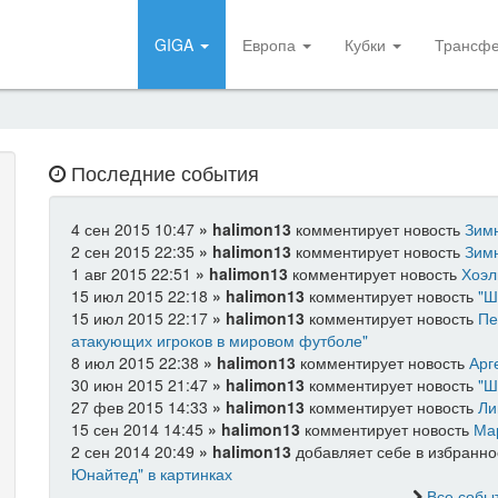
GIGA
Европа
Кубки
Трансф
Последние события
4 сен 2015 10:47
»
halimon13
комментирует новость
Зимн
2 сен 2015 22:35
»
halimon13
комментирует новость
Зимн
1 авг 2015 22:51
»
halimon13
комментирует новость
Хоэл
15 июл 2015 22:18
»
halimon13
комментирует новость
"Ш
15 июл 2015 22:17
»
halimon13
комментирует новость
Пе
атакующих игроков в мировом футболе"
8 июл 2015 22:38
»
halimon13
комментирует новость
Арг
30 июн 2015 21:47
»
halimon13
комментирует новость
"Ш
27 фев 2015 14:33
»
halimon13
комментирует новость
Ли
15 сен 2014 14:45
»
halimon13
комментирует новость
Ма
2 сен 2014 20:49
»
halimon13
добавляет себе в избранно
Юнайтед" в картинках
Все собы