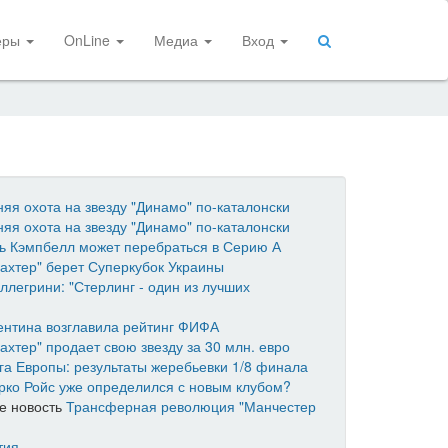
еры
OnLine
Медиа
Вход
яя охота на звезду "Динамо" по-каталонски
яя охота на звезду "Динамо" по-каталонски
ь Кэмпбелл может перебраться в Серию А
ахтер" берет Суперкубок Украины
ллегрини: "Стерлинг - один из лучших
ентина возглавила рейтинг ФИФА
ахтер" продает свою звезду за 30 млн. евро
га Европы: результаты жеребьевки 1/8 финала
рко Ройс уже определился с новым клубом?
е новость
Трансферная революция "Манчестер
тия