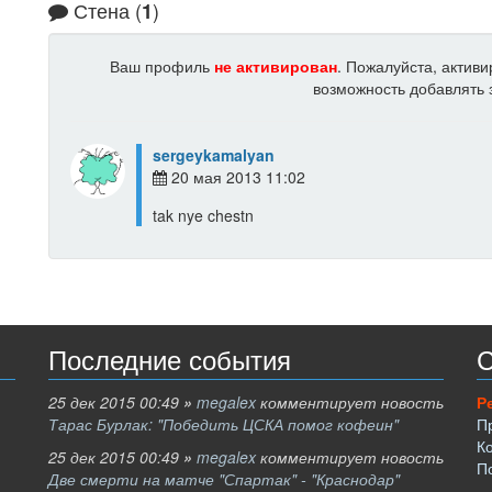
Стена (
)
1
Ваш профиль
не активирован
. Пожалуйста, актив
возможность добавлять з
sergeykamalyan
20 мая 2013 11:02
tak nye chestn
Последние события
С
25 дек 2015 00:49
»
megalex
комментирует новость
Р
Тарас Бурлак: "Победить ЦСКА помог кофеин"
П
К
25 дек 2015 00:49
»
megalex
комментирует новость
П
Две смерти на матче "Спартак" - "Краснодар"