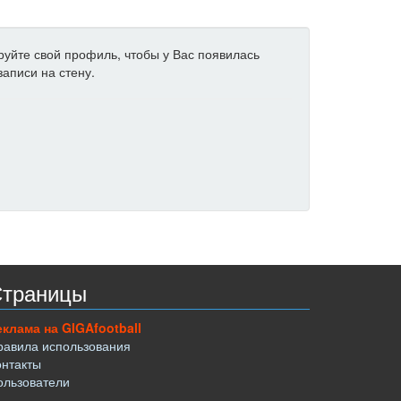
ируйте свой профиль, чтобы у Вас появилась
аписи на стену.
траницы
еклама на GIGAfootball
равила использования
онтакты
ользователи