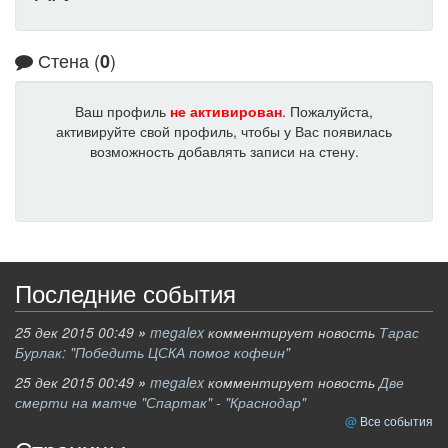
Стена (
)
0
Ваш профиль
не активирован
. Пожалуйста,
активируйте свой профиль, чтобы у Вас появилась
возможность добавлять записи на стену.
Последние события
25 дек 2015 00:49
»
megalex
комментирует новость
Тарас
Бурлак: "Победить ЦСКА помог кофеин"
25 дек 2015 00:49
»
megalex
комментирует новость
Две
смерти на матче "Спартак" - "Краснодар"
Все события