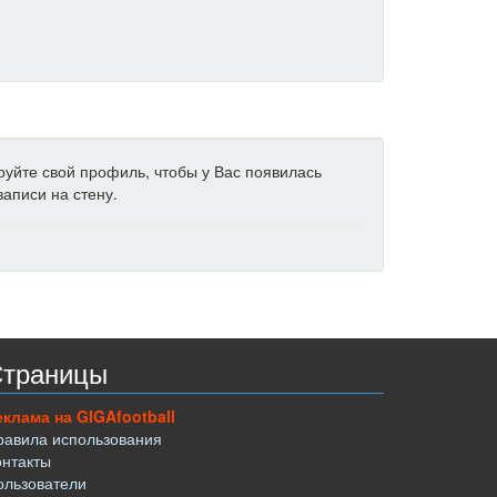
ируйте свой профиль, чтобы у Вас появилась
аписи на стену.
траницы
еклама на GIGAfootball
равила использования
онтакты
ользователи