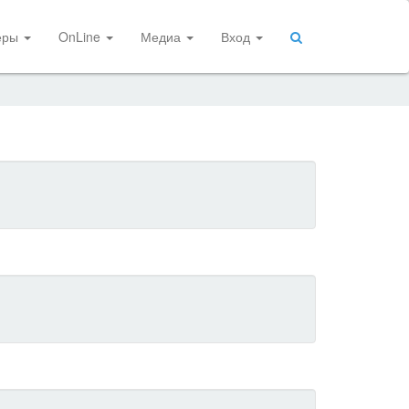
еры
OnLine
Медиа
Вход