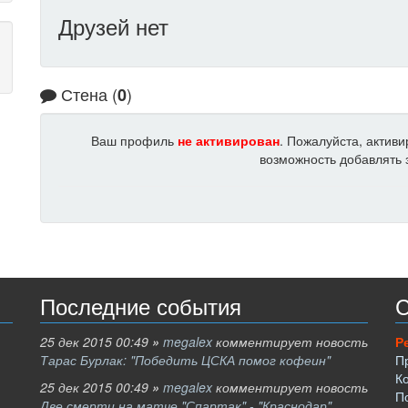
Друзей нет
Стена (
)
0
Ваш профиль
не активирован
. Пожалуйста, актив
возможность добавлять з
Последние события
С
25 дек 2015 00:49
»
megalex
комментирует новость
Р
Тарас Бурлак: "Победить ЦСКА помог кофеин"
П
К
25 дек 2015 00:49
»
megalex
комментирует новость
П
Две смерти на матче "Спартак" - "Краснодар"