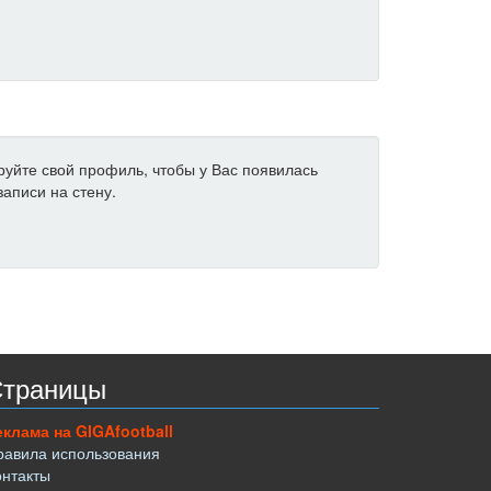
ируйте свой профиль, чтобы у Вас появилась
аписи на стену.
траницы
еклама на GIGAfootball
равила использования
онтакты