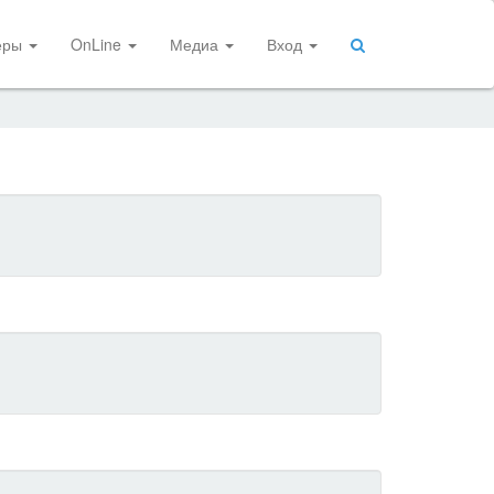
еры
OnLine
Медиа
Вход