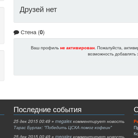
Друзей нет
Стена (
)
0
Ваш профиль
не активирован
. Пожалуйста, актив
возможность добавлять з
Последние события
С
25 дек 2015 00:49
»
megalex
комментирует новость
Р
Тарас Бурлак: "Победить ЦСКА помог кофеин"
П
К
25 дек 2015 00:49
»
megalex
комментирует новость