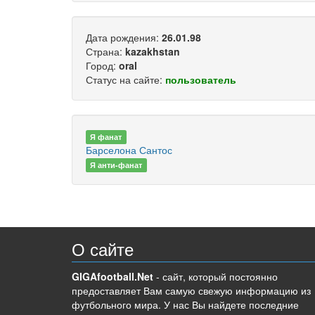
Дата рождения:
26.01.98
Страна:
kazakhstan
Город:
oral
Статус на сайте:
пользователь
Я
фанат
Барселона
Сантос
Я
анти-фанат
О сайте
GIGAfootball.Net
- сайт, который постоянно
предоставляет Вам самую свежую информацию из
футбольного мира. У нас Вы найдете последние