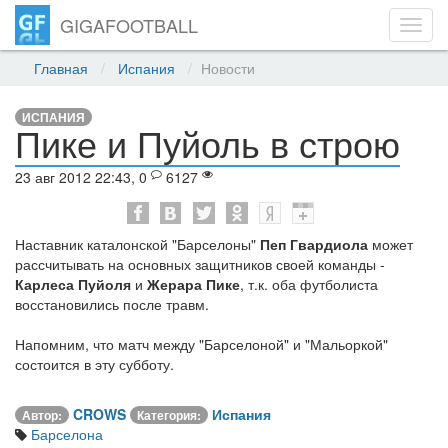
GIGAFOOTBALL
Toggl
navig
Главная
Испания
Новости
ИСПАНИЯ
Пике и Пуйоль в строю
23 авг 2012 22:43, 0
6127
Наставник каталонской "Барселоны"
Пеп Гвардиола
может
рассчитывать на основных защитников своей команды -
Карлеса Пуйоля
и
Жерара Пике
, т.к. оба футболиста
восстановились после травм.
Напомним, что матч между "Барселоной" и "Мальоркой"
состоится в эту субботу.
CROWS
Испания
Автор:
Категория:
Барселона