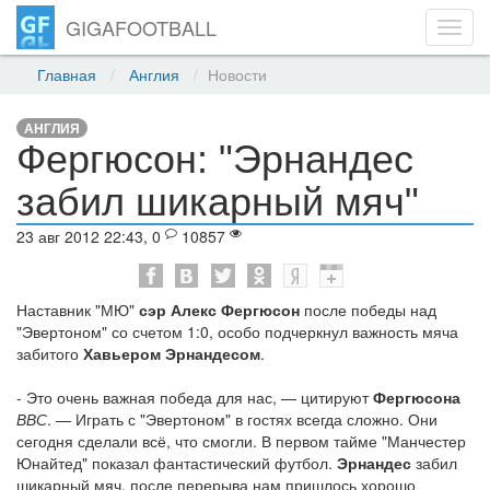
GIGAFOOTBALL
Toggl
navig
Главная
Англия
Новости
АНГЛИЯ
Фергюсон: "Эрнандес
забил шикарный мяч"
23 авг 2012 22:43, 0
10857
Наставник "МЮ"
сэр Алекс Фергюсон
после победы над
"Эвертоном" со счетом 1:0, особо подчеркнул важность мяча
забитого
Хавьером Эрнандесом
.
- Это очень важная победа для нас, — цитируют
Фергюсона
ВВС
. — Играть с "Эвертоном" в гостях всегда сложно. Они
сегодня сделали всё, что смогли. В первом тайме "Манчестер
Юнайтед" показал фантастический футбол.
Эрнандес
забил
шикарный мяч. после перерыва нам пришлось хорошо