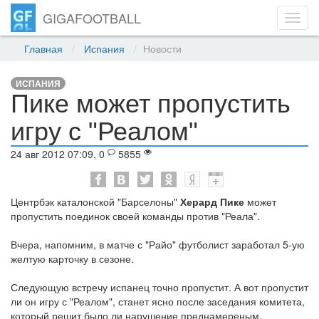
GIGAFOOTBALL
Toggl
navig
Главная
Испания
Новости
ИСПАНИЯ
Пике может пропустить
игру с "Реалом"
24 авг 2012 07:09, 0
5855
Центрбэк каталонской "Барселоны"
Херард Пике
может
пропустить поединок своей команды против "Реала".
Вчера, напомним, в матче с "Райо" футболист заработал 5-ую
желтую карточку в сезоне.
Следующую встречу испанец точно пропустит. А вот пропустит
ли он игру с "Реалом", станет ясно после заседания комитета,
который решит было ли нарушение преднамереным.