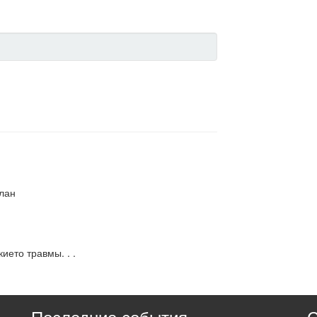
илан
кието травмы. . .