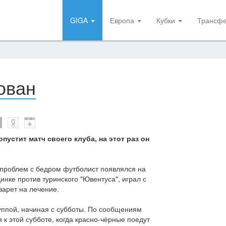
GIGA
Европа
Кубки
Трансф
ован
устит матч своего клуба, на этот раз он
 проблем с бедром футболист появлялся на
динке против туринского "Ювентуса", играл с
зарет на лечение.
уппой, начиная с субботы. По сообщениям
 к этой субботе, когда красно-чёрные поедут