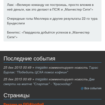
Лам: «Великую команду не построишь, просто вложив в
неё деньги, как это делают в ПСЖ и „Манчестер Сити“»
Очередные голы Мюллера и другие результаты 22-го тура
Бундеслиги
Бенитес: «Гвардиола добьётся успехов в „Манчестер
Сити“»
Последние события
25 дек 2015 00:49
»
megalex
комментирует новость
Тарас
Бурлак: "Победить ЦСКА помог кофеин"
25 дек 2015 00:49
»
megalex
комментирует новость
Две
смерти на матче "Спартак" - "Краснодар"
Все события
Страницы
Реклама на GIGAfootball