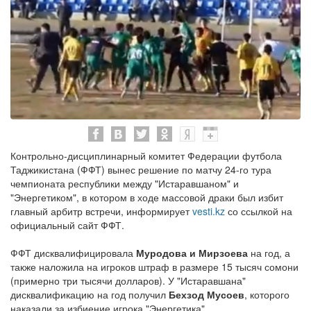
Контрольно-дисциплинарный комитет Федерации футбола
Таджикистана (ФФТ) вынес решение по матчу 24-го тура
чемпионата республики между "Истаравшаном" и
"Энергетиком", в котором в ходе массовой драки был избит
главный арбитр встречи, информирует
vesti.kz
со ссылкой на
официальный сайт ФФТ.
ФФТ дисквалифицировала
Муродова и Мирзоева
на год, а
также наложила на игроков штраф в размере 15 тысяч сомони
(примерно три тысячи долларов). У "Истаравшана"
дисквалификацию на год получил
Бехзод Мусоев
, которого
наказали за избиение игрока "Энергетика".