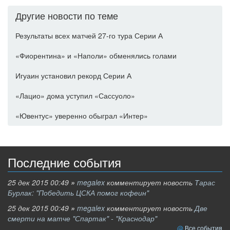
Другие новости по теме
Результаты всех матчей 27-го тура Серии А
«Фиорентина» и «Наполи» обменялись голами
Игуаин установил рекорд Серии А
«Лацио» дома уступил «Сассуоло»
«Ювентус» уверенно обыграл «Интер»
Последние события
25 дек 2015 00:49
»
megalex
комментирует новость
Тарас
Бурлак: "Победить ЦСКА помог кофеин"
25 дек 2015 00:49
»
megalex
комментирует новость
Две
смерти на матче "Спартак" - "Краснодар"
Все события