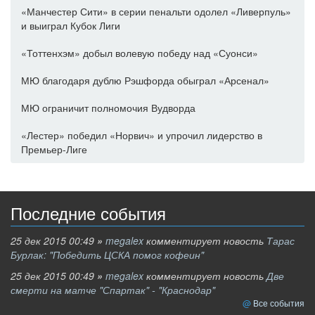
«Манчестер Сити» в серии пенальти одолел «Ливерпуль»
и выиграл Кубок Лиги
«Тоттенхэм» добыл волевую победу над «Суонси»
МЮ благодаря дублю Рэшфорда обыграл «Арсенал»
МЮ ограничит полномочия Вудворда
«Лестер» победил «Норвич» и упрочил лидерство в
Премьер-Лиге
Последние события
25 дек 2015 00:49
»
megalex
комментирует новость
Тарас
Бурлак: "Победить ЦСКА помог кофеин"
25 дек 2015 00:49
»
megalex
комментирует новость
Две
смерти на матче "Спартак" - "Краснодар"
Все события