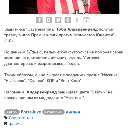
Защитника "Саутгемптона"
Тоби Алдервейрелд
получил
травму в игре Премьер-лиги против "Манчестер Юнайтед"
(1:0).
По данным
L’Equipe
, бельгийский футболист не поможет своей
команде на притяжении четырех недель. У игрока
диагностировали разрыв мышцы бедра.
Таким образом, он не сыграет в поединках против "Ипсвича",
"Ньюкасла", "Суонси", КПР и "Вест Хэма".
Напомним,
Алдервейрелд
защищает цвета "Святых" на
правах аренды из мадридского "Атлетико".
ForzaJuve
Англия
Автор:
Категория:
Саутгемптон
травмы