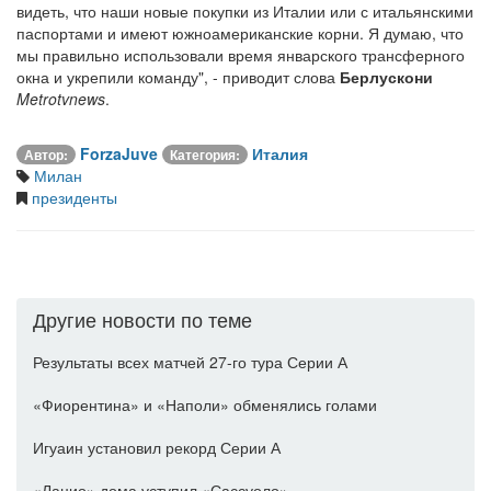
видеть, что наши новые покупки из Италии или с итальянскими
паспортами и имеют южноамериканские корни. Я думаю, что
мы правильно использовали время январского трансферного
окна и укрепили команду", - приводит слова
Берлускони
Metrotvnews
.
ForzaJuve
Италия
Автор:
Категория:
Милан
президенты
Другие новости по теме
Результаты всех матчей 27-го тура Серии А
«Фиорентина» и «Наполи» обменялись голами
Игуаин установил рекорд Серии А
«Лацио» дома уступил «Сассуоло»