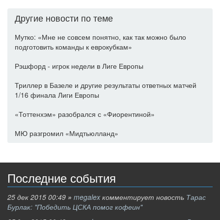
Другие новости по теме
Мутко: «Мне не совсем понятно, как так можно было
подготовить команды к еврокубкам»
Рэшфорд - игрок недели в Лиге Европы
Триллер в Базеле и другие результаты ответных матчей
1/16 финала Лиги Европы
«Тоттенхэм» разобрался с «Фиорентиной»
МЮ разгромил «Мидтьюлланд»
Последние события
25 дек 2015 00:49
»
megalex
комментирует новость
Тарас
Бурлак: "Победить ЦСКА помог кофеин"