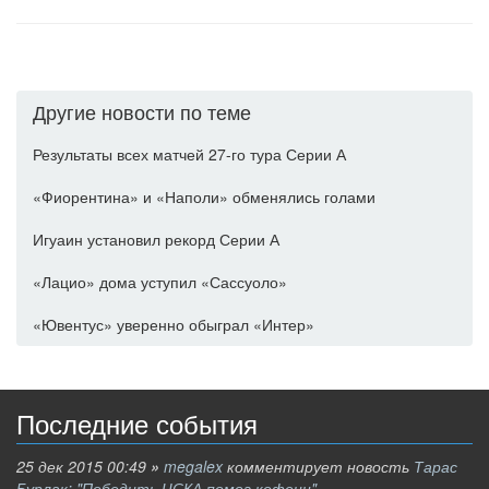
Другие новости по теме
Результаты всех матчей 27-го тура Серии А
«Фиорентина» и «Наполи» обменялись голами
Игуаин установил рекорд Серии А
«Лацио» дома уступил «Сассуоло»
«Ювентус» уверенно обыграл «Интер»
Последние события
25 дек 2015 00:49
»
megalex
комментирует новость
Тарас
Бурлак: "Победить ЦСКА помог кофеин"