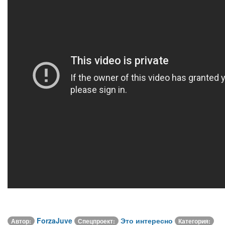
ForzaJuve
Это интересно
Автор:
Спецпроект:
Категория: