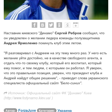
Наставник киевского "Динамо"
Сергей Ребров
сообщил, что
он уведомлен о желании лидера команды полузащитника
Андрея Ярмоленко
покинуть клуб этим летом.
"Я разговаривал с Андреем на эту тему много раз. У него есть
желание уйти достойно, не в качестве свободного агента, а
отдать что-то своему клубу, который его воспитал, который
ему помог, и тем людям, с которыми он работал. Я уверен,
что это правильная позиция, уверен, что президент клуба и
Андрей найдут общее решение", - приводит слова украинского
специалиста
официальный сайт "Бело-синих"
.
Источник: Официальный сайт ФК "Динамо" Киев
(http://www.fcdynamo.kiev.ua/ )
ForzaJuve
Украина
Автор:
Категория: