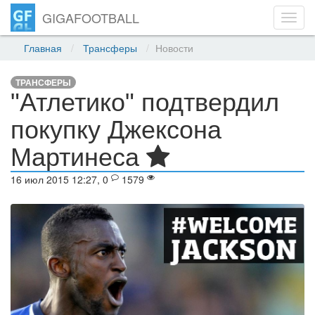
GIGAFOOTBALL
Toggl
navig
Главная
Трансферы
Новости
ТРАНСФЕРЫ
"Атлетико" подтвердил
покупку Джексона
Мартинеса
16 июл 2015 12:27, 0
1579