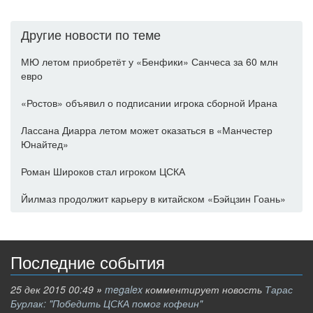
Другие новости по теме
МЮ летом приобретёт у «Бенфики» Санчеса за 60 млн
евро
«Ростов» объявил о подписании игрока сборной Ирана
Лассана Диарра летом может оказаться в «Манчестер
Юнайтед»
Роман Широков стал игроком ЦСКА
Йилмаз продолжит карьеру в китайском «Бэйцзин Гоань»
Последние события
25 дек 2015 00:49
»
megalex
комментирует новость
Тарас
Бурлак: "Победить ЦСКА помог кофеин"