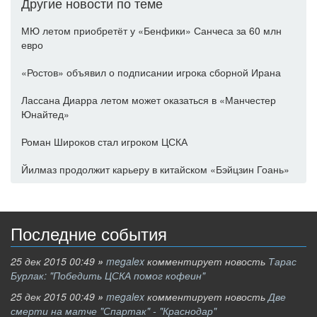
Другие новости по теме
МЮ летом приобретёт у «Бенфики» Санчеса за 60 млн
евро
«Ростов» объявил о подписании игрока сборной Ирана
Лассана Диарра летом может оказаться в «Манчестер
Юнайтед»
Роман Широков стал игроком ЦСКА
Йилмаз продолжит карьеру в китайском «Бэйцзин Гоань»
Последние события
25 дек 2015 00:49
»
megalex
комментирует новость
Тарас
Бурлак: "Победить ЦСКА помог кофеин"
25 дек 2015 00:49
»
megalex
комментирует новость
Две
смерти на матче "Спартак" - "Краснодар"