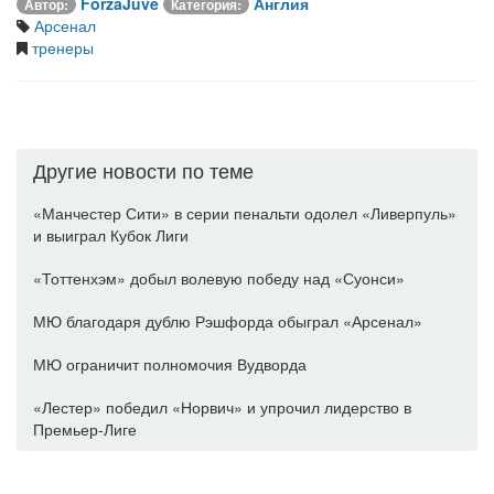
ForzaJuve
Англия
Автор:
Категория:
Арсенал
тренеры
Другие новости по теме
«Манчестер Сити» в серии пенальти одолел «Ливерпуль»
и выиграл Кубок Лиги
«Тоттенхэм» добыл волевую победу над «Суонси»
МЮ благодаря дублю Рэшфорда обыграл «Арсенал»
МЮ ограничит полномочия Вудворда
«Лестер» победил «Норвич» и упрочил лидерство в
Премьер-Лиге