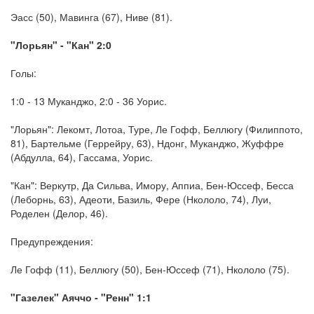
Эасс (50), Мавинга (67), Ниве (81).
"Лорьян" - "Кан" 2:0
Голы:
1:0 - 13 Муканджо, 2:0 - 36 Уорис.
"Лорьян": Лекомт, Лотоа, Туре, Ле Гофф, Беллюгу (Филиппото,
81), Бартельме (Геррейру, 63), Ндонг, Муканджо, Жуффре
(Абдулла, 64), Гассама, Уорис.
"Кан": Веркутр, Да Сильва, Имору, Аппиа, Бен-Юссеф, Бесса
(Леборнь, 63), Адеоти, Базиль, Фере (Нкололо, 74), Луи,
Роделен (Делор, 46).
Предупреждения:
Ле Гофф (11), Беллюгу (50), Бен-Юссеф (71), Нкололо (75).
"Газелек" Аяччо - "Ренн" 1:1