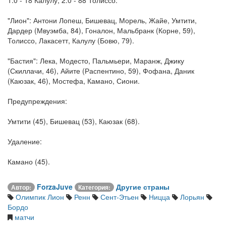
"Лион": Антони Лопеш, Бишевац, Морель, Жайе, Умтити,
Дардер (Мвуэмба, 84), Гоналон, Мальбранк (Корне, 59),
Толиссо, Лакасетт, Калулу (Бовю, 79).
"Бастия": Лека, Модесто, Пальмьери, Маранж, Джику
(Скиллачи, 46), Айите (Распентино, 59), Фофана, Даник
(Каюзак, 46), Мостефа, Камано, Сиони.
Предупреждения:
Умтити (45), Бишевац (53), Каюзак (68).
Удаление:
Камано (45).
ForzaJuve
Другие страны
Автор:
Категория:
Олимпик Лион
Ренн
Сент-Этьен
Ницца
Лорьян
Бордо
матчи