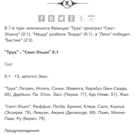
В 7-й туре чемпионата Франции "Труа" проиграл "Сент-
Этьену" (0:1), "Ницца" разбила "Бордо" (6:1), а "Лион" победил
"Бастию" (2:0).
"Труа" - "Сент-Этьен" 0:1
Гол:
0:1 - 13, автогол Эасс.
"Труа": Петрич, Нгонга, Сонье, Мавинга, Карабуэ (Бен-Саада,
65), Дарбьон, Пи, Отон, Эасс (Переа, 77), Кур (Ниве, 51), Жан.
"Сент-Этьен": Рюффье, Погба, Бризон, Клерк, Салл, Корнье
(Эссерик, 79), Лемуан, Амума (Диоманде, 89), Пажо, Монне-
Паке, Ру (Берич, 75).
Предупреждения: