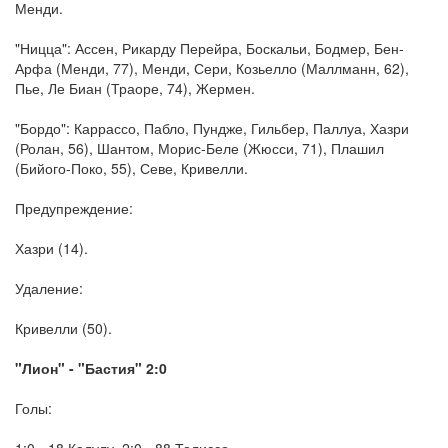
Менди.
"Ницца": Ассен, Рикарду Перейра, Боскальи, Бодмер, Бен-
Арфа (Менди, 77), Менди, Сери, Козьелло (Маллманн, 62),
Пье, Ле Биан (Траоре, 74), Жермен.
"Бордо": Каррассо, Пабло, Пундже, Гильбер, Паллуа, Хазри
(Ролан, 56), Шантом, Морис-Беле (Жюсси, 71), Плашил
(Бийого-Поко, 55), Севе, Кривелли.
Предупреждение:
Хазри (14).
Удаление:
Кривелли (50).
"Лион" - "Бастия" 2:0
Голы:
1:0 - 18 Калулу, 2:0 - 88 Толиссо.