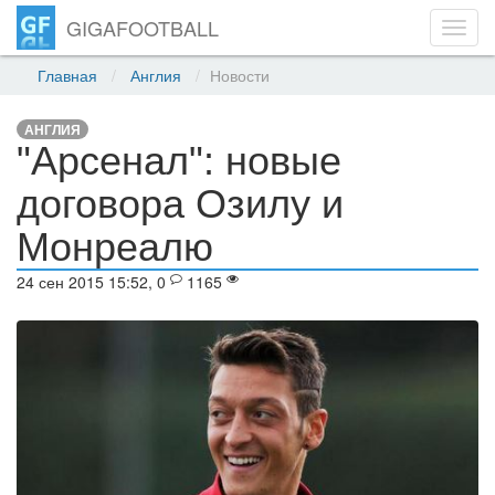
GIGAFOOTBALL
Toggl
navig
Главная
Англия
Новости
АНГЛИЯ
"Арсенал": новые
договора Озилу и
Монреалю
24 сен 2015 15:52, 0
1165