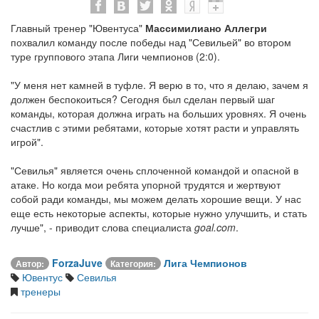
Главный тренер "Ювентуса"
Массимилиано Аллегри
похвалил команду после победы над "Севильей" во втором
туре группового этапа Лиги чемпионов (2:0).
"У меня нет камней в туфле. Я верю в то, что я делаю, зачем я
должен беспокоиться? Сегодня был сделан первый шаг
команды, которая должна играть на больших уровнях. Я очень
счастлив с этими ребятами, которые хотят расти и управлять
игрой".
"Севилья" является очень сплоченной командой и опасной в
атаке. Но когда мои ребята упорной трудятся и жертвуют
собой ради команды, мы можем делать хорошие вещи. У нас
еще есть некоторые аспекты, которые нужно улучшить, и стать
лучше", - приводит слова специалиста
goal.com
.
ForzaJuve
Лига Чемпионов
Автор:
Категория:
Ювентус
Севилья
тренеры