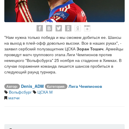
"Нам нужна только победа и мы сможем добиться ее. Шансы
на выход в плей-офф довольно высоки. Все в наших руках", -
заявил сербский полузащитник ЦСКА
Зоран Тошич
. Армейцы
проведут матч группового этапа Лиги Чемпионов против
немецкого "Вольфсбурга" 25 ноября на стадионе в Химках. В
случае поражения команда лишится шансов пробиться в
следующий раунд турнира.
Denis_ADM
Лига Чемпионов
Автор:
Категория:
Вольфсбург
ЦСКА М
матчи