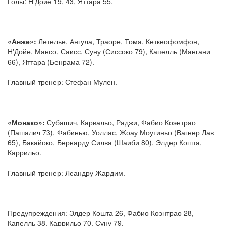
Голы: Н'Дойе 19, 43, Яттара 55.
«Анже»:
Летелье, Ангула, Траоре, Тома, Кеткеофомфон,
Н'Дойе, Мансо, Саисс, Суну (Сиссоко 79), Капелль (Мангани
66), Яттара (Бенрама 72).
Главный тренер: Стефан Мулен.
«Монако»:
Субашич, Карвальо, Раджи, Фабио Коэнтрао
(Пашалич 73), Фабинью, Уоллас, Жоау Моутиньо (Вагнер Лав
65), Бакайоко, Бернарду Силва (Шаиби 80), Элдер Кошта,
Каррильо.
Главный тренер: Леандру Жардим.
Предупреждения: Элдер Кошта 26, Фабио Коэнтрао 28,
Капелль 38, Каррильо 70, Суну 79.