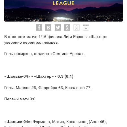
В ответном матче 1/16 финала Лиги Европы «Шахтер»
уверенно переиграл немцев.
Гельзенкирхен, стадион «Фелтинс-Арена».
«Шальке-04» - «Шахтер» - 0:3 (0:1)
Голы: Марлос 26, Феррейра 63, Коваленко 77.
Первый матч 0:0
«Шальке-04»:
Фэрманн, Матип, Колашинац (Аого 46),
Кайсара, Горетцка (Ди Санто 45), Гайс, Нойштедтер,