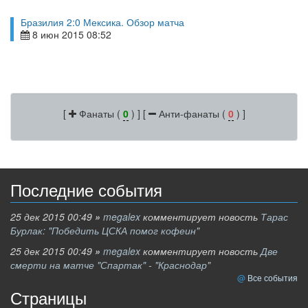
Бразилия 2:0 Мексика. Обзор матча
8 июн 2015 08:52
[
Фанаты (
0
) ] [
Анти-фанаты (
0
) ]
Последние события
25 дек 2015 00:49
»
megalex
комментирует новость
Тарас
Бурлак: "Победить ЦСКА помог кофеин"
25 дек 2015 00:49
»
megalex
комментирует новость
Две
смерти на матче "Спартак" - "Краснодар"
Все события
Страницы