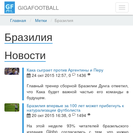
GIGAFOOTBALL
Toggl
navig
Главная
Метки
Бразилия
Бразилия
Новости
Кака сыграет против Аргентины и Перу
24 окт 2015 12:57, 0
1436
Главный тренер сборной Бразилии Дунга отметил,
что Кака будет важной частью его команды в
будущем.
Бразилия впервые за 100 лет может прибегнуть к
натурализации футболиста
20 окт 2015 16:38, 0
1494
На этой неделе 93% читателей бразильского
издания Globo согласились с тем, что нужно