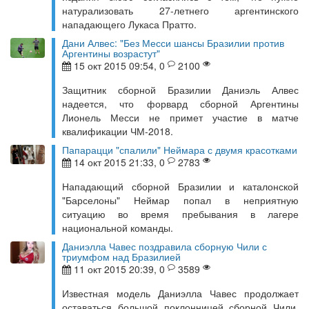
натурализовать 27-летнего аргентинского
нападающего Лукаса Пратто.
Дани Алвес: "Без Месси шансы Бразилии против
Аргентины возрастут"
15 окт 2015 09:54, 0
2100
Защитник сборной Бразилии Даниэль Алвес
надеется, что форвард сборной Аргентины
Лионель Месси не примет участие в матче
квалификации ЧМ-2018.
Папарацци "спалили" Неймара с двумя красотками
14 окт 2015 21:33, 0
2783
Нападающий сборной Бразилии и каталонской
"Барселоны" Неймар попал в неприятную
ситуацию во время пребывания в лагере
национальной команды.
Даниэлла Чавес поздравила сборную Чили с
триумфом над Бразилией
11 окт 2015 20:39, 0
3589
Известная модель Даниэлла Чавес продолжает
оставаться большой поклонницей сборной Чили,