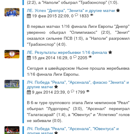
(2:2), а "Наполи" обыграл "Трабзонспор" (1:0).
ЛЕ. Успех "Днепра", "Зенита" и другие матчи
19 фев 2015 22:09, 0
1833
В первых матчах 1/16 финала Лиги Европы "Днепр"
уверенно обыграл "Олимпиакос" (2:0), "Зенит"
оказался сильнее ПСВ (1:0), а "Наполи" разгромил
"Трабзонспор" (4:0).
ЛЕ. Результаты жеребьевки 1/16 финала
15 дек 2014 16:29, 0
2205
Сегодня в швейцарском Ньоне прошла жеребьевка
1/16 финала Лиги Европы.
ЛЧ. Победа "Реала", "Арсенала", фиаско "Зенита" и
другие матчи
9 дек 2014 23:39, 0
1799
В 6-м туре группового этапа Лиги чемпионов "Реал"
обыграл "Лудогорец" (3:0), "Арсенал" переиграл
"Галатасарай" (1:4), а "Ювентус" и "Атлетико" голов
не забивали (0:0).
ЛЧ. Победа "Реала", "Арсенала", "Ювентуса" и
другие матчи