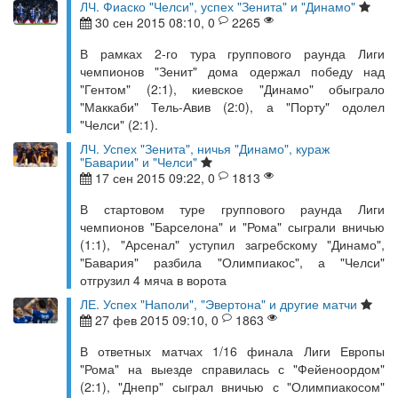
ЛЧ. Фиаско "Челси", успех "Зенита" и "Динамо"
30 сен 2015 08:10, 0
2265
В рамках 2-го тура группового раунда Лиги
чемпионов "Зенит" дома одержал победу над
"Гентом" (2:1), киевское "Динамо" обыграло
"Маккаби" Тель-Авив (2:0), а "Порту" одолел
"Челси" (2:1).
ЛЧ. Успех "Зенита", ничья "Динамо", кураж
"Баварии" и "Челси"
17 сен 2015 09:22, 0
1813
В стартовом туре группового раунда Лиги
чемпионов "Барселона" и "Рома" сыграли вничью
(1:1), "Арсенал" уступил загребскому "Динамо",
"Бавария" разбила "Олимпиакос", а "Челси"
отгрузил 4 мяча в ворота
ЛЕ. Успех "Наполи", "Эвертона" и другие матчи
27 фев 2015 09:10, 0
1863
В ответных матчах 1/16 финала Лиги Европы
"Рома" на выезде справилась с "Фейеноордом"
(2:1), "Днепр" сыграл вничью с "Олимпиакосом"