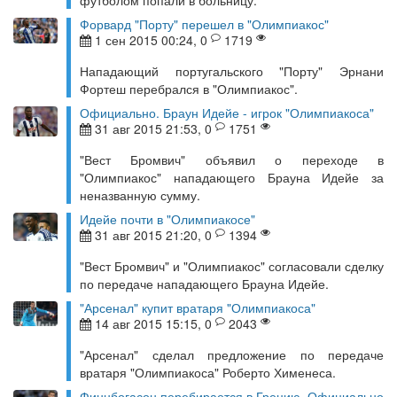
футболом попали в больницу.
Форвард "Порту" перешел в "Олимпиакос"
1 сен 2015 00:24, 0
1719
Нападающий португальского "Порту" Эрнани
Фортеш перебрался в "Олимпиакос".
Официально. Браун Идейе - игрок "Олимпиакоса"
31 авг 2015 21:53, 0
1751
"Вест Бромвич" объявил о переходе в
"Олимпиакос" нападающего Брауна Идейе за
неназванную сумму.
Идейе почти в "Олимпиакосе"
31 авг 2015 21:20, 0
1394
"Вест Бромвич" и "Олимпиакос" согласовали сделку
по передаче нападающего Брауна Идейе.
"Арсенал" купит вратаря "Олимпиакоса"
14 авг 2015 15:15, 0
2043
"Арсенал" сделал предложение по передаче
вратаря "Олимпиакоса" Роберто Хименеса.
Финнбогасон перебирается в Грецию. Официально