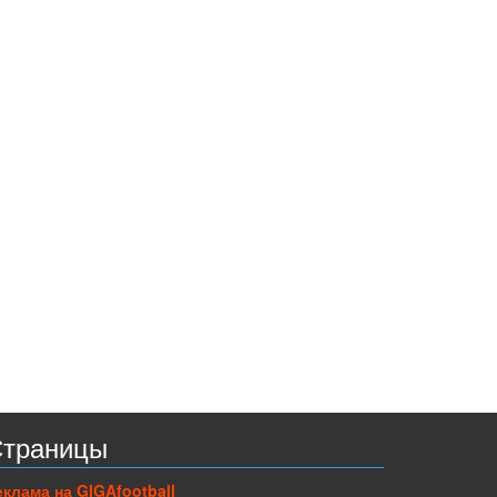
траницы
еклама на GIGAfootball