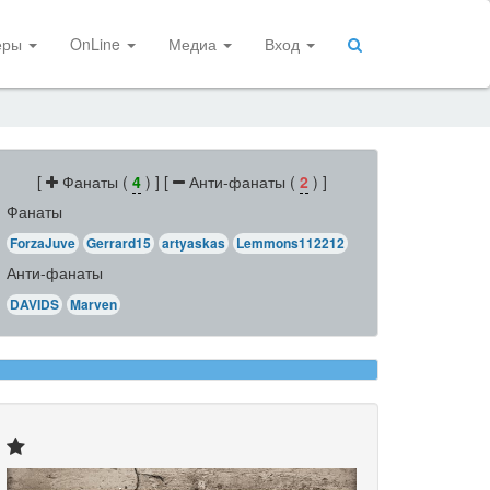
еры
OnLine
Медиа
Вход
[
Фанаты (
4
) ] [
Анти-фанаты (
2
) ]
Фанаты
ForzaJuve
Gerrard15
artyaskas
Lemmons112212
Анти-фанаты
DAVIDS
Marven