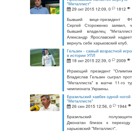
"Металлист"
29 окт 2015 12:09, 0
1812
Бывший вице-президент Ф
Сергей Стороженко заявил, ч
бывший владелец "Металлист
Александр Ярославский надеет
вернуть себе харьковский клуб.
Гельзин - самый возрастной игро
в истории УПЛ
18 окт 2015 22:39, 0
2009
Играющий президент "Олимпик
Владислав Гельзин сыграл прот
"Металлиста" в матче 11-го ту
чемпионата Украины.
Бразильский хавбек одной ногой 
"Металлисте"
26 сен 2015 12:56, 0
1944
Бразильский полузащитн
Джонатан близок к переходу
харьковский "Металлист".