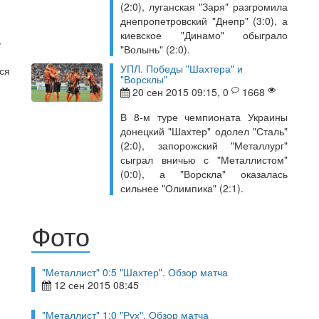
(2:0), луганская "Заря" разгромила
днепропетровский "Днепр" (3:0), а
киевское "Динамо" обыграло
"Волынь" (2:0).
УПЛ. Победы "Шахтера" и
ся
"Ворсклы"
20 сен 2015 09:15, 0
1668
В 8-м туре чемпионата Украины
донецкий "Шахтер" одолел "Сталь"
(2:0), запорожский "Металлург"
сыграл вничью с "Металлистом"
(0:0), а "Ворскла" оказалась
сильнее "Олимпика" (2:1).
Фото
"Металлист" 0:5 "Шахтер". Обзор матча
12 сен 2015 08:45
"Металлист" 1:0 "Рух". Обзор матча