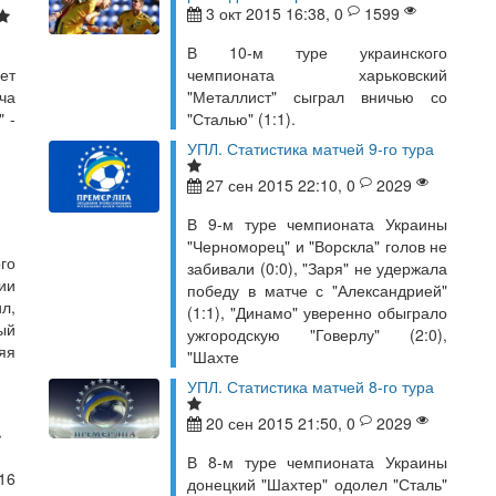
3 окт 2015 16:38, 0
1599
В 10-м туре украинского
ет
чемпионата харьковский
ча
"Металлист" сыграл вничью со
 -
"Сталью" (1:1).
УПЛ. Статистика матчей 9-го тура
27 сен 2015 22:10, 0
2029
В 9-м туре чемпионата Украины
"Черноморец" и "Ворскла" голов не
го
забивали (0:0), "Заря" не удержала
ии
победу в матче с "Александрией"
л,
(1:1), "Динамо" уверенно обыграло
ый
ужгородскую "Говерлу" (2:0),
яя
"Шахте
УПЛ. Статистика матчей 8-го тура
20 сен 2015 21:50, 0
2029
В 8-м туре чемпионата Украины
16
донецкий "Шахтер" одолел "Сталь"