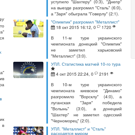
уступило "Шахтеру" (0:3), "Днепр"
на выезде разгромил "Сталь" (6:0),
а "Заря" обыграла "Говерлу" (2:1).
ФУ
"Олимпик" разгромил "Металлист"
то
18 окт 2015 16:12, 0
1720
а"
ся
В 11-м туре украинского
чемпионата донецкий "Олимпик"
не заметил харьковский
к
"Металлист" (3:0).
УПЛ. Статистика матчей 10-го тура
а"
4 окт 2015 22:24, 0
2191
ив
ра
В 10-м туре украинского
чемпионата киевское "Динамо"
разгромило "Ворсклу" (4:0), а
в
луганская "Заря" победила
"Волынь" (3:0), а донецкий
"Шахтер" не заметил одесский
ик
"Черноморец" (2:0).
 в
УПЛ. "Металлист" и "Сталь"
расходятся миром