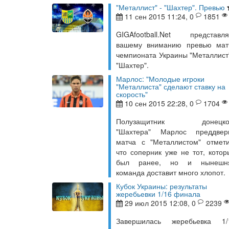
"Металлист" - "Шахтер". Превью
11 сен 2015 11:24, 0
1851
GIGAfootball.Net представля
вашему вниманию превью мат
чемпионата Украины "Металлист"
"Шахтер".
Марлос: "Молодые игроки
"Металлиста" сделают ставку на
скорость"
10 сен 2015 22:28, 0
1704
Полузащитник донецко
"Шахтера" Марлос преддвер
матча с "Металлистом" отмети
что соперник уже не тот, котор
был ранее, но и нынешн
команда доставит много хлопот.
Кубок Украины: результаты
жеребьевки 1/16 финала
29 июл 2015 12:08, 0
2239
Завершилась жеребьевка 1/