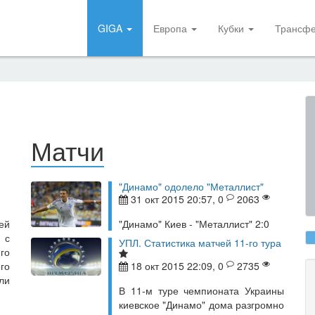
GIGA
Европа
Кубки
Трансф
Матчи
"Динамо" одолело "Металлист"
31 окт 2015 20:57, 0
2063
ей
"Динамо" Киев - "Металлист" 2:0
 с
УПЛ. Статистика матчей 11-го тура
-го
го
18 окт 2015 22:09, 0
2735
ли
В 11-м туре чемпионата Украины
киевское "Динамо" дома разгромно