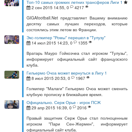
Топ-10 самых громких летних трансферов Лиги 1
2 сен 2015 14:55, 0
4217
GIGAfootball.Net представляет Вашему вниманию
десятку самых лучших переходов, которые
состоялись этим летом во Франции.
Экс-голкипер "Ромы" перешел в "Тулузу"
14 июл 2015 14:23, 0
1355
Вратарь Мауро Гойкоэчеа стал игроком "Тулузы",
информирует официальный сайт французского
клуба.
Гильермо Очоа может вернуться в Лигу 1
8 июл 2015 20:53, 0
1967
Голкипер "Малаги" Гильермо Очоа может сменить
клубную прописку в ближайшее время.
Официально. Серж Орье - игрок ПСЖ
29 апр 2015 16:39, 0
2016
Правый защитник Серж Орье стал полноценным
игроком "Пари Сен-Жермен", информирует
официальный сайт клуба.