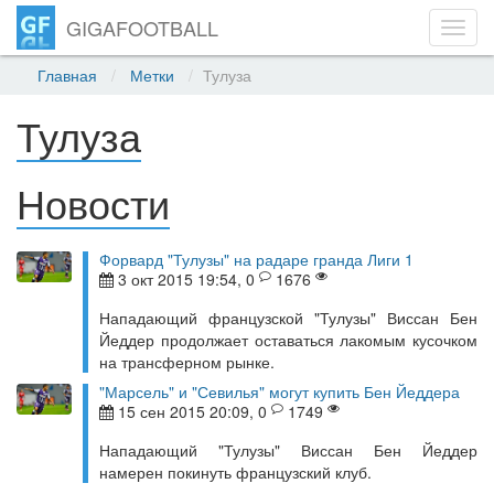
GIGAFOOTBALL
Toggl
navig
Главная
Метки
Тулуза
Тулуза
Новости
Форвард "Тулузы" на радаре гранда Лиги 1
3 окт 2015 19:54, 0
1676
Нападающий французской "Тулузы" Виссан Бен
Йеддер продолжает оставаться лакомым кусочком
на трансферном рынке.
"Марсель" и "Севилья" могут купить Бен Йеддера
15 сен 2015 20:09, 0
1749
Нападающий "Тулузы" Виссан Бен Йеддер
намерен покинуть французский клуб.