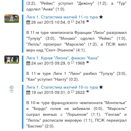
(3:2), "Реймс" уступил "Дижону" (1:2), а "Тур"
одолел "Анже" (1:0).
Лига 1. Статистика матчей 11-го тура
26 окт 2015 10:54, 0
2478
В 11-м туре чемпионата Франции "Лион" разгромил
"Тулузу" (3:0), "Монако" одолел "Реймс" (1:0),
"Лилль" проиграл "Марселю" (1:2), а ПСЖ взял
верх над "Сент-Этьеном" (4:1).
Лига 1. Кураж "Лиона", фиаско "Кана"
24 окт 2015 09:29, 0
1968
В 11-м туре Лиги 1 "Лион" разбил "Тулузу" (3:0),
"Кан" уступил "Нанту" (0:2).
Лига 1. Статистика матчей 10-го тура
19 окт 2015 09:31, 0
2622
В 10-м туре французского чемпионата "Монпелье"
и "Бордо" голов не забивали (0:0), "Марсель"
сыграл вничью с "Лорьяном" (1:1), "Генгам" и
"Лилль" расписали мировую (1:1), ПСЖ переиграл
"Бастию" (2:0).