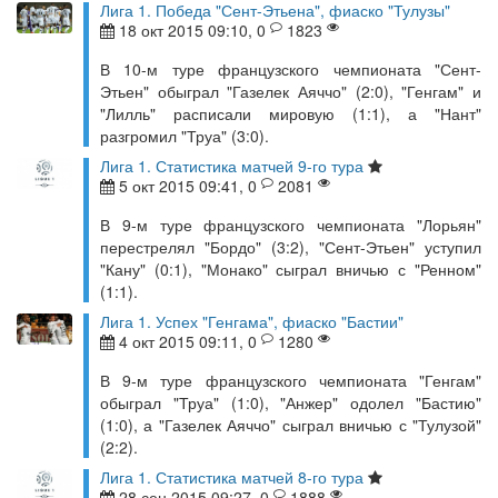
Лига 1. Победа "Сент-Этьена", фиаско "Тулузы"
18 окт 2015 09:10, 0
1823
В 10-м туре французского чемпионата "Сент-
Этьен" обыграл "Газелек Аяччо" (2:0), "Генгам" и
"Лилль" расписали мировую (1:1), а "Нант"
разгромил "Труа" (3:0).
Лига 1. Статистика матчей 9-го тура
5 окт 2015 09:41, 0
2081
В 9-м туре французского чемпионата "Лорьян"
перестрелял "Бордо" (3:2), "Сент-Этьен" уступил
"Кану" (0:1), "Монако" сыграл вничью с "Ренном"
(1:1).
Лига 1. Успех "Генгама", фиаско "Бастии"
4 окт 2015 09:11, 0
1280
В 9-м туре французского чемпионата "Генгам"
обыграл "Труа" (1:0), "Анжер" одолел "Бастию"
(1:0), а "Газелек Аяччо" сыграл вничью с "Тулузой"
(2:2).
Лига 1. Статистика матчей 8-го тура
28 сен 2015 09:27, 0
1888