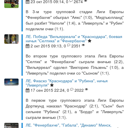
23 окт 2015 09:14, 0
2674
В 3-м туре групповой стадии Лиги Европы
"Фенербахче" обыграл "Аякс" (1:0), "Мидтьюлланд"
был разбит "Наполи" (1:4), а "Ливерпуль" и "Рубин"
поделили очки (1:1).
ЛЕ. Победа "Вильярреала" и "Краснодара", боевая
ничья "Селтика" и "Фенербахче"
2 окт 2015 09:13, 0
2351
Во втором туре группового этапа Лига Европы
"Селтик" и "Фенербахче" сыграли вничью (2:2),
"Вильярреал" одолел "Викторию Пльзень" (1:0), а
"Ливерпуль" поделил очки со "Сьоном" (1:1).
ЛЕ. Фиаско "Краснодара" и "Рубина", ничья
"Ливерпуля"
17 сен 2015 22:24, 0
2022
В первом туре группового этапа Лиги Европы
Дортмунд наказал "Краснодар" (2:1), "Сьон" был
сильнее "Рубина" (2:1), а "Бордо" и "Ливерпуль"
сыграли вничью (1:1).
ЛЕ. "Фенербахче", "Габала", "Динамо" Минск,