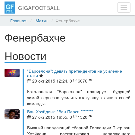
GIGAFOOTBALL
Toggl
navig
Главная
Метки
Фенербахче
Фенербахче
Новости
"Барселона": девять претендентов на усиление
атаки
29 окт 2015 12:24, 0
6076
Каталонская "Барселона" планирует будущей
зимой серьезно усилить атакующую линию своей
команды.
Ван Хоэйдонк: "Ван Перси *******"
27 окт 2015 16:55, 0
1520
Бывший нападающий сборной Голландии Пьер ван
Хоэйдонк раскритиковал нападающего