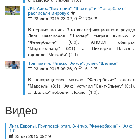
ЛЧ. Успех "Виктории", "Шахтер" и "Фенербахче"
расписали мировую
28 июл 2015 23:02, 0
1706
В первых матчах 3-го квалификационного раунда
Лига чемпионов "Шахтер" сыграл вничью с
"Фенербахче" (0:0), АПОЭЛ обыграл
"Мидтьюлланд" (2:1), а "Виктория Пльзень"
одолела "Маккаби" (2:1).
Тов. матчи. Фиаско "Аякса", успех "Шальке"
23 июл 2015 09:26, 0
1612
В товарищеских матчах "Фенербахче" одолел
"Марсель" (3:1), "Аякс" уступил "Сент-Этьену" (0:1),
а "Шальке" победил "Лехию" (1:0).
Видео
Лига Европы. Групповой этап. 3-й тур. "Фенербахче" - "Аякс"
1:0
23 окт 2015 09:19