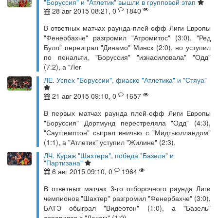
"Боруссия" и "Атлетик" вышли в групповой этап
28 авг 2015 08:21, 0
1840
В ответных матчах раунда плей-офф Лиги Европы
"Фенербахче" разгромил "Атромитос" (3:0), "Ред
Булл" переиграл "Динамо" Минск (2:0), но уступил
по пенальти, "Боруссия" "изнасиловала" "Одд"
(7:2), а "Лег
ЛЕ. Успех "Боруссии", фиаско "Атлетика" и "Стяуа"
21 авг 2015 09:10, 0
1657
В первых матчах раунда плей-офф Лиги Европы
"Боруссия" Дортмунд перестреляла "Одд" (4:3),
"Саутгемптон" сыграл вничью с "Мидтьюлландом"
(1:1), а "Атлетик" уступил "Жилине" (2:3).
ЛЧ. Кураж "Шахтера", победа "Базеля" и
"Партизана"
6 авг 2015 09:10, 0
1964
В ответных матчах 3-го отборочного раунда Лиги
чемпионов "Шахтер" разгромил "Фенербахче" (3:0),
БАТЭ обыграл "Видеотон" (1:0), а "Базель"
справился с "Лехом" (1:0).