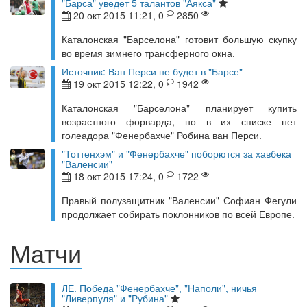
"Барса" уведет 5 талантов "Аякса"
20 окт 2015 11:21, 0
2850
Каталонская "Барселона" готовит большую скупку
во время зимнего трансферного окна.
Источник: Ван Перси не будет в "Барсе"
19 окт 2015 12:22, 0
1942
Каталонская "Барселона" планирует купить
возрастного форварда, но в их списке нет
голеадора "Фенербахче" Робина ван Перси.
"Тоттенхэм" и "Фенербахче" поборются за хавбека
"Валенсии"
18 окт 2015 17:24, 0
1722
Правый полузащитник "Валенсии" Софиан Фегули
продолжает собирать поклонников по всей Европе.
Матчи
ЛЕ. Победа "Фенербахче", "Наполи", ничья
"Ливерпуля" и "Рубина"