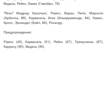
Видаль, Рейес, Бакка (Гамейро, 78).
"Реал" Мадрид: Касильяс, Рамос, Варан, Пепе, Марсело
(Арбелоа, 88), Карвахаль, Иско (Ильярраменди, 84), Хамес,
Кроос, Эрнандес (Бэйл, 66), Роналду.
Предупреждения:
Рамос (45), Карвахаль (51), Рейес (67), Тремулинас (87),
Каррису (90), Видаль (90).