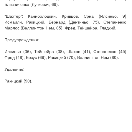
Близниченко (Лучкевич, 69).
"Шахтер": Каниболоцкий, Кривцов, Срна (Илсиньо, 9),
Исмаили, Ракицкий, Бернард (Дентиньо, 75), Степаненко,
Марлос (Веллингтон Нем, 65), Фред, Тейшейра, Гладкий.
Предупреждения:
Илсиньо (36), Тейшейра (38), Шахов (41), Степаненко (45),
Фред (48), Безус (69), Ракицкий (70), Веллингтон Нем (80).
Удаление:
Ракицкий (90).