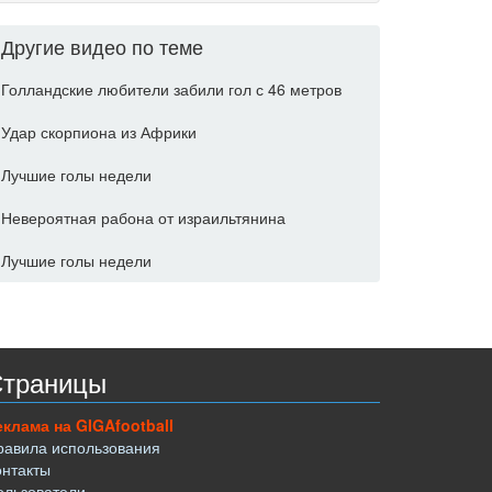
Другие видео по теме
Голландские любители забили гол с 46 метров
Удар скорпиона из Африки
Лучшие голы недели
Невероятная рабона от израильтянина
Лучшие голы недели
траницы
еклама на GIGAfootball
равила использования
онтакты
ользователи