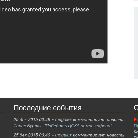
Последние события
С
25 дек 2015 00:49
»
megalex
комментирует новость
Р
Тарас Бурлак: "Победить ЦСКА помог кофеин"
П
К
25 дек 2015 00:49
»
megalex
комментирует новость
П