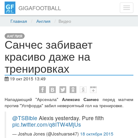
GIGAFOOTBALL
Toggl
navig
Главная
Англия
Видео
АНГЛИЯ
Санчес забивает
красиво даже на
тренировках
19 окт 2015 13:49
Нападающий "Арсенала"
Алексис Санчес
перед матчем
против "Уотфорда" забил невероятный гол на тренировке.
@TSBible
Alexis yesterday. Pure filth
pic.twitter.com/q8ITW4MjUs
— Joshua Jones (@Joshuarse47)
18 октября 2015