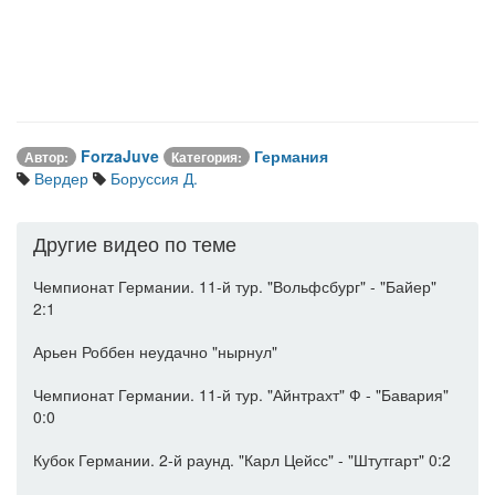
ForzaJuve
Германия
Автор:
Категория:
Вердер
Боруссия Д.
Другие видео по теме
Чемпионат Германии. 11-й тур. "Вольфсбург" - "Байер"
2:1
Арьен Роббен неудачно "нырнул"
Чемпионат Германии. 11-й тур. "Айнтрахт" Ф - "Бавария"
0:0
Кубок Германии. 2-й раунд. "Карл Цейсс" - "Штутгарт" 0:2