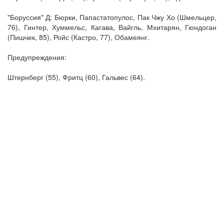
"Боруссия" Д: Бюрки, Папастатопулос, Пак Чжу Хо (Шмельцер,
76), Гинтер, Хуммельс, Кагава, Вайгль, Мхитарян, Гюндоган
(Пишчек, 85), Ройс (Кастро, 77), Обамеянг.
Предупреждения:
Штернберг (55), Фритц (60), Гальвес (64).