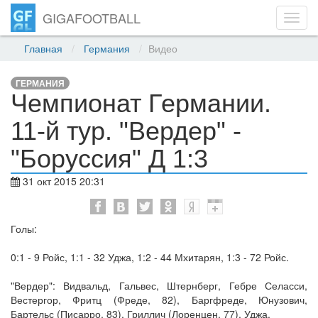
GIGAFOOTBALL
Toggl
navig
Главная
Германия
Видео
ГЕРМАНИЯ
Чемпионат Германии.
11-й тур. "Вердер" -
"Боруссия" Д 1:3
31 окт 2015 20:31
Голы:
0:1 - 9 Ройс, 1:1 - 32 Уджа, 1:2 - 44 Мхитарян, 1:3 - 72 Ройс.
"Вердер": Видвальд, Гальвес, Штернберг, Гебре Селасси,
Вестергор, Фритц (Фреде, 82), Баргфреде, Юнузович,
Бартельс (Писарро, 83), Гриллич (Лоренцен, 77), Уджа.