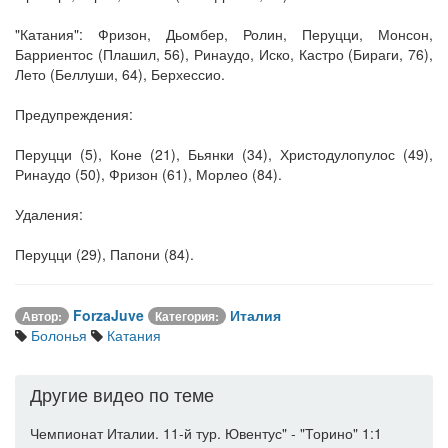
"Катания": Фризон, Дьомбер, Ролин, Перуцци, Монсон,
Барриентос (Плашил, 56), Ринаудо, Иско, Кастро (Бираги, 76),
Лето (Беллуши, 64), Берхессио.
Предупреждения:
Перуцци (5), Коне (21), Бьянки (34), Христодулопулос (49),
Ринаудо (50), Фризон (61), Морлео (84).
Удаления:
Перуцци (29), Папони (84).
ForzaJuve
Италия
Автор:
Категория:
Болонья
Катания
Другие видео по теме
Чемпионат Италии. 11-й тур. Ювентус" - "Торино" 1:1