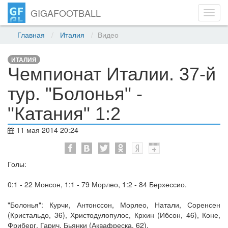
GIGAFOOTBALL
Toggl
navig
Главная
Италия
Видео
ИТАЛИЯ
Чемпионат Италии. 37-й
тур. "Болонья" -
"Катания" 1:2
11 мая 2014 20:24
Голы:
0:1 - 22 Монсон, 1:1 - 79 Морлео, 1:2 - 84 Берхессио.
"Болонья": Курчи, Антонссон, Морлео, Натали, Соренсен
(Кристальдо, 36), Христодулопулос, Крхин (Ибсон, 46), Коне,
Фриберг, Гарич, Бьянки (Аквафреска, 62).