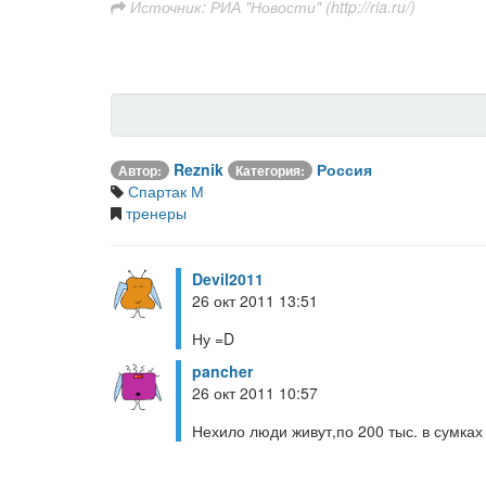
Источник: РИА "Новости" (http://ria.ru/)
Reznik
Россия
Автор:
Категория:
Спартак М
тренеры
Devil2011
26 окт 2011 13:51
Ну =D
pancher
26 окт 2011 10:57
Нехило люди живут,по 200 тыс. в сумках 