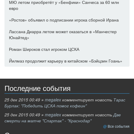
МЮ летом приобретёт у «Бенфики» Санчеса за 60 млн
евро
«Ростов» объявил о подписании игрока сборной Ирана
Лассана Диарра летом может оказаться в «Манчестер
Юнайтед»
Роман Широков стал игроком ЦСКА
Йилмаз продолжит карьеру в китайском «Бэйцзин Гоань»
Последние события
25 дек 2015 00:49
»
megalex
комментирует новость
Тарас
Бурлак: "Победить ЦСКА помог кофеин"
25 дек 2015 00:49
»
megalex
комментирует новость
Две
смерти на матче "Спартак" - "Краснодар"
Все события