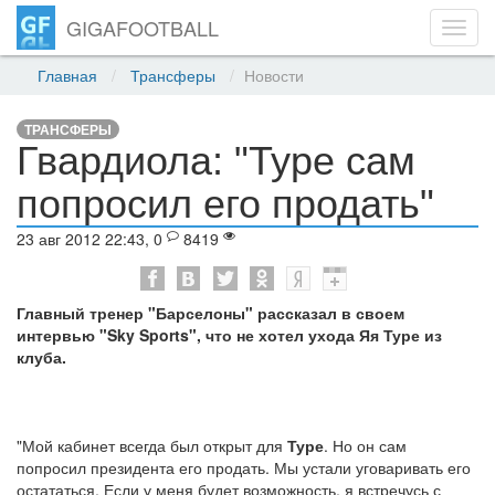
GIGAFOOTBALL
Toggl
navig
Главная
Трансферы
Новости
ТРАНСФЕРЫ
Гвардиола: "Туре сам
попросил его продать"
23 авг 2012 22:43, 0
8419
Главный тренер "Барселоны" рассказал в своем
интервью "Sky Sports", что не хотел ухода Яя Туре из
клуба.
"Мой кабинет всегда был открыт для
Туре
. Но он сам
попросил президента его продать. Мы устали уговаривать его
остататься. Если у меня будет возможность, я встречусь с