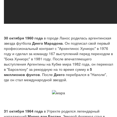
30 октября 1960 года
в городе Ланос родилась аргентинская
звезда футбола
Диего Марадона
. Он подписал свой первый
профессиональный контракт с "Архентинос Хуниорс" в 1976
году и сделал за команду 167 выступлений перед переходом в
"Бока Хуниорс" в 1981 году. После впечатляющего
выступления Аргентины на Кубке мира 1982 года, он переехал
в "Барселону" за рекордную на то время сумму в
5
миллионов фунтов
. После
Диего
перебрался в "Наполи",
где он стал международной звездой.
31 октября 1964 года
в Утрехте родился легендарный
нападающий
Марко ван Бастен
. Звездой форвард стал в