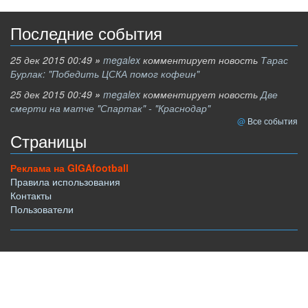
Последние события
25 дек 2015 00:49
»
megalex
комментирует новость
Тарас
Бурлак: "Победить ЦСКА помог кофеин"
25 дек 2015 00:49
»
megalex
комментирует новость
Две
смерти на матче "Спартак" - "Краснодар"
Все события
Страницы
Реклама на GIGAfootball
Правила использования
Контакты
Пользователи