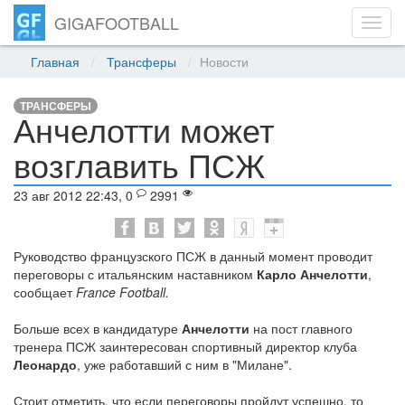
GIGAFOOTBALL
Toggl
navig
Главная
Трансферы
Новости
ТРАНСФЕРЫ
Анчелотти может
возглавить ПСЖ
23 авг 2012 22:43, 0
2991
Руководство французского ПСЖ в данный момент проводит
переговоры с итальянским наставником
Карло Анчелотти
,
сообщает
France Football.
Больше всех в кандидатуре
Анчелотти
на пост главного
тренера ПСЖ заинтересован спортивный директор клуба
Леонардо
, уже работавший с ним в "Милане".
Стоит отметить, что если переговоры пройдут успешно, то