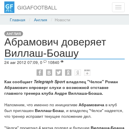
GIGAFOOTBALL
Toggl
navig
Главная
Англия
Новости
АНГЛИЯ
Абрамович доверяет
Виллаш-Боашу
24 авг 2012 07:09, 0
10840
Как сообщает
Telegraph Sport
владелец "Челси" Роман
Абрамович опроверг слухи о возможной отставке
главного тренера клуба Андре Виллаша-Боаша.
Напомним, что именно по инициативе
Абрамовича
в клуб
был приглашен
Виллаш-Боаш
, и владелец "Челси" надеется,
что тренер исправит текущее положение дел.
"Челси" проиграл 4 матча подряд и будущее
Виллаша-Боаша