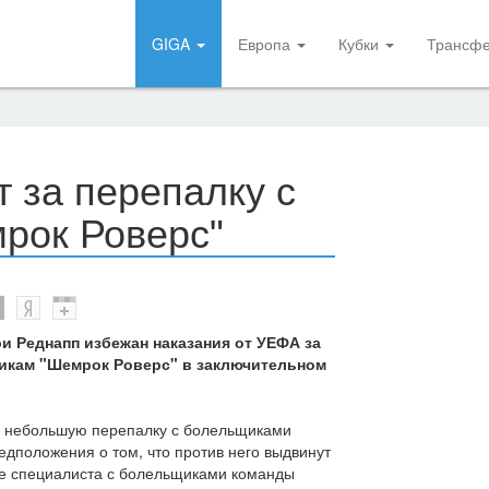
GIGA
Европа
Кубки
Трансф
 за перепалку с
рок Роверс"
и Реднапп избежан наказания от УЕФА за
икам "Шемрок Роверс" в заключительном
в небольшую перепалку с болельщиками
едположения о том, что против него выдвинут
те специалиста с болельщиками команды