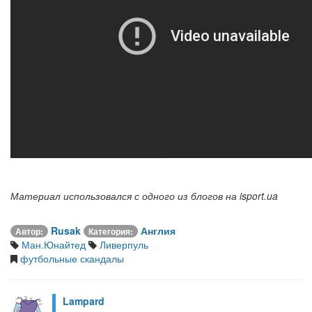
Материал использовался с одного из блогов на isport.ua
Rusak
Англия
Автор:
Категория:
Ман.Юнайтед
Ливерпуль
футбольные скандалы
Lampard