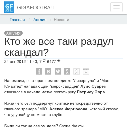
GIGAFOOTBALL
Toggl
navig
Главная
Англия
Новости
АНГЛИЯ
Кто же все таки раздул
скандал?
24 авг 2012 11:43, 7
6477
Напомним, во вчерашнем поединке "Ливерпуля" и "Ман
Юнайтед" нападающий "мерсисайдцев"
Луис Суарес
отказался в начале матча пожать руку
Патрису Эвра
.
Из-за чего был подвергнут критике непосредственно от
главного тренера "МЮ"
Алекса Фергюсона
, который сказал,
что уругвайцу не место в клубе.
Было ли так на самом деле? Сухие факты...