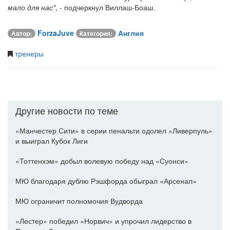
мало для нас"
, - подчеркнул Виллаш-Боаш.
ForzaJuve
Англия
Автор:
Категория:
тренеры
Другие новости по теме
«Манчестер Сити» в серии пенальти одолел «Ливерпуль»
и выиграл Кубок Лиги
«Тоттенхэм» добыл волевую победу над «Суонси»
МЮ благодаря дублю Рэшфорда обыграл «Арсенал»
МЮ ограничит полномочия Вудворда
«Лестер» победил «Норвич» и упрочил лидерство в